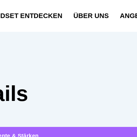
NDSET ENTDECKEN
ÜBER UNS
ANG
ils
ente & Stärken