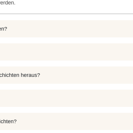
werden.
en?
chichten heraus?
ichten?